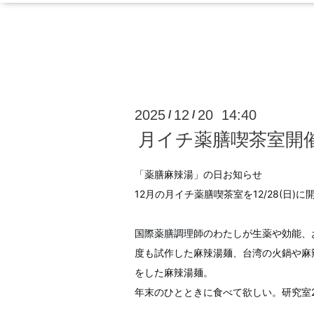
2025
12
20 14:40
/
/
月イチ薬膳喫茶室開
「薬膳麻辣湯」の日お知らせ
12月の月イチ薬膳喫茶室を12/28(日)
国際薬膳調理師のわたしが生薬や効能、
度も試作した麻辣湯麺、台湾の火鍋や麻
をした麻辣湯麺。
年末のひとときに食べて欲しい。研究室