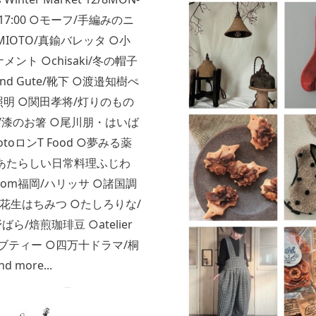
0-17:00 ○モーフ/手編みのニ
UMIOTO/真鍮バレッタ ○小
ト ○chisaki/冬の帽子 
ck und Gute/靴下 ○渡邉知樹ぺ
/照明 ○関田孝将/灯りのもの
/漆のお箸 ○尾川朋・はいば
toロンT Food ○夢みる薬
○あたらしい日常料理ふじわ
rom福岡/ハリッサ ○諸国調
の花生はちみつ ○たしろりな/
/焙煎珈琲豆 ○atelier
ハーブティー ○四万十ドラマ/桐
more...