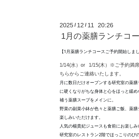
2025
12
11 20:26
/
/
1月の薬膳ランチコ
【1月薬膳ランチコースご予約開始しま
1/14(水）or 1/15(木）※ご
ちらからご連絡いたします。
月に数日だけオープンする研究室の薬膳
に硬くなりがちな身体と心をほっと緩め
補う薬膳スープをメインに。
野菜の副菜小鉢が色々と薬膳ご飯、薬膳
楽しみいただけます。
人気の楊貴妃ジュースも食前にお楽しみ
研究室のレストラン2階でほっこりのび