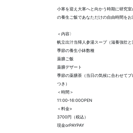
小寒を迎え大寒へと向かう時期に研究室
の養生ご飯であなただけの自由時間をお
＜内容〉
帆立出汁当帰人参湯スープ（滋養強壮と
季節の養生小鉢数種
薬膳ご飯
薬膳デザート
季節の薬膳茶（当日の気候に合わせてブ
つき）
＜時間＞
11:00-16:00OPEN
＜料金>
3700円（税込）
現金orPAYPAY