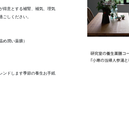
が得意とする補腎、補気、理気
過ごしください。
温め潤い薬膳）
レンドします季節の養生お手紙