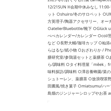
12/21SUN ※会期中休みなし 11:0
ット ○shuiro/冬のサロペット ○
方英理子/陶器アクセサリー、オーナメン
○atelierBluebottle/靴下 ○Glü
ぺぺカレンダー/カレンダー ○col
など ○長野大輔/珈琲カップ ○杣添
らはるな/紙小物 ○おざわりか / Pho
膳研究室/参鶏湯セットと薬膳茶 
ら/調味料 ○タイ料理屋「mêek」f
味料探訪/調味料 ○澤谷養蜂園/菜
シュトーレン、薬膳茶 ○放浪喫茶野ばら
田圃風/焼き菓子 ○miatsumu/
島畑のジンジャーシロップやお茶 and 