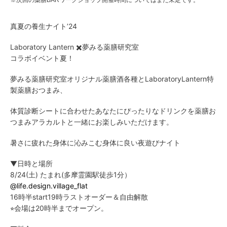
※次回の薬膳BARワークショップ開催時間についてはまだ未定です。
真夏の養生ナイト’24
Laboratory Lantern ✖️夢みる薬膳研究室
コラボイベント夏！
夢みる薬膳研究室オリジナル薬膳酒各種とLaboratoryLantern特
製薬膳おつまみ、
体質診断シートに合わせたあなたにぴったりなドリンクを薬膳お
つまみアラカルトと一緒にお楽しみいただけます。
暑さに疲れた身体に沁みこむ身体に良い夜遊びナイト
▼日時と場所
8/24(土) たまれ(多摩霊園駅徒歩1分）
@life.design.village_flat
16時半start19時ラストオーダー＆自由解散
⭐︎会場は20時半までオープン。