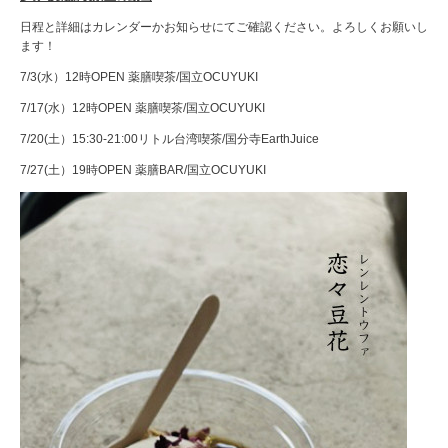
日程と詳細はカレンダーかお知らせにてご確認ください。よろしくお願いし
ます！
7/3(水）12時OPEN 薬膳喫茶/国立OCUYUKI
7/17(水）12時OPEN 薬膳喫茶/国立OCUYUKI
7/20(土）15:30-21:00リトル台湾喫茶/国分寺EarthJuice
7/27(土）19時OPEN 薬膳BAR/国立OCUYUKI