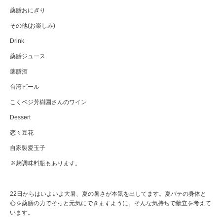
薬膳おにぎり
その他(お楽しみ)
Drink
薬膳ジュース
薬膳酒
台湾ビール
こくベジ芳樹園さんのワイン
Dessert
恋々豆花
自家製愛玉子
※麹調味料瓶もあります。
22日からはいよいよ大暑、夏の暑さが本気を出してます。夏バテの身体と
心を薬膳の力でそっと元気にできますように。そんな気持ちで献立を考えて
います。