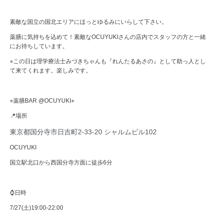
素敵な国立の国北エリアにほっとゆるみにいらして下さい。
薬膳に気持ちを込めて！素敵なOCUYUKIさんの店内でスタッフの方と一緒
にお待ちしています。
⭐︎この日は理学療法士みづきちゃんも『れんたるあさの』として助っ人とし
て来てくれます。楽しみです。
⭐︎薬膳BAR @OCUYUKI⭐︎
📍場所
東京都国分寺市日吉町2-33-20 シャルムビル102
OCUYUKI
国立駅北口から西国分寺方面に徒歩6分
⌚️日時
7/27(土)19:00-22:00