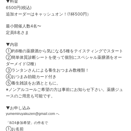
▼料金
6500円(税込)
追加オーダーはキャッシュオン！(1杯500円）
最小開催人数4名〜
定員8名さま
▼内容
①約8種の薬膳酒から気になる5種をテイスティングでスタート
②簡単体質診断シートを使って個別にスペシャル薬膳酒をオー
ダーメイド(2種）
③ランタンさんによる養生おつまみ数種類！
④おつまみ効能カード付き
⑤養生雑談をお酒とともに。
※ノンアルコールご希望の方は事前にお知らせ下さい。薬膳ジュ
ースのご用意も可能です。
▼お申し込み
yumemiruyakuzen@gmail.com
へ
「8/24参加希望」の件名で
①お名前