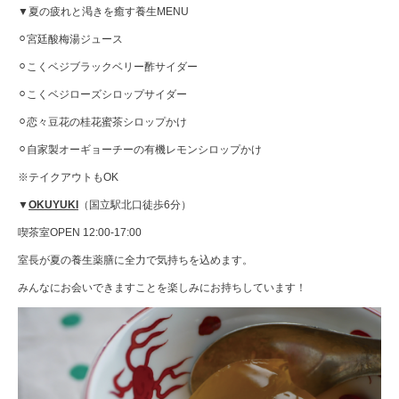
▼夏の疲れと渇きを癒す養生MENU
⚪︎宮廷酸梅湯ジュース
⚪︎こくベジブラックベリー酢サイダー
⚪︎こくベジローズシロップサイダー
⚪︎恋々豆花の桂花蜜茶シロップかけ
⚪︎自家製オーギョーチーの有機レモンシロップかけ
※テイクアウトもOK
▼
OKUYUKI
（国立駅北口徒歩6分）
喫茶室OPEN 12:00-17:00
室長が夏の養生薬膳に全力で気持ちを込めます。
みんなにお会いできますことを楽しみにお持ちしています！