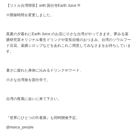
【リトル台湾喫茶】with 国分寺Earth Juice !!!
※開催時間を変更しました。
真夏の夕暮れにEarth Juice のお店に小さな台湾がやってきます。夢みる薬
膳研究室オリジナル養生ドリンクや室長自慢のおつまみ、台湾のソウルフー
ド豆花、薬膳シロップなどをあれこれご用意してみなさまをお待ちしていま
す。
暑さに疲れた身体に沁みるドリンクやフード、
小さな台湾旅を国分寺で。
台湾の夜風に会いに来て下さい。
『世界にひとつの巾着展』も同時開催予定。
@maica_people