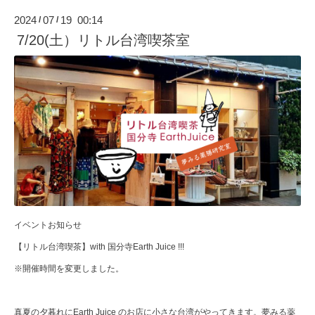
2024
07
19 00:14
/
/
7/20(土）リトル台湾喫茶室
イベントお知らせ
【リトル台湾喫茶】with 国分寺Earth Juice !!!
※開催時間を変更しました。
真夏の夕暮れにEarth Juice のお店に小さな台湾がやってきます。夢みる薬