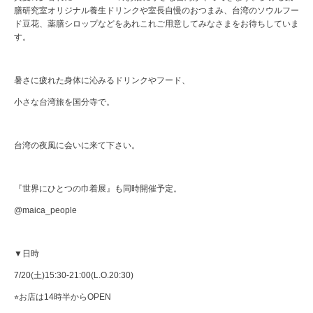
膳研究室オリジナル養生ドリンクや室長自慢のおつまみ、台湾のソウルフー
ド豆花、薬膳シロップなどをあれこれご用意してみなさまをお待ちしていま
す。
暑さに疲れた身体に沁みるドリンクやフード、
小さな台湾旅を国分寺で。
台湾の夜風に会いに来て下さい。
『世界にひとつの巾着展』も同時開催予定。
@maica_people
▼日時
7/20(土)15:30-21:00(L.O.20:30)
⭐︎お店は14時半からOPEN