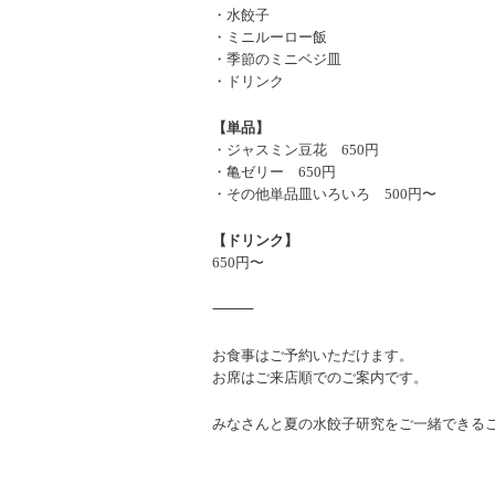
・水餃子
・ミニルーロー飯
・季節のミニベジ皿
・ドリンク
【単品】
・ジャスミン豆花 650円
・亀ゼリー 650円
・その他単品皿いろいろ 500円〜
【ドリンク】
650円〜
⸻
お食事はご予約いただけます。
お席はご来店順でのご案内です。
みなさんと夏の水餃子研究をご一緒できる