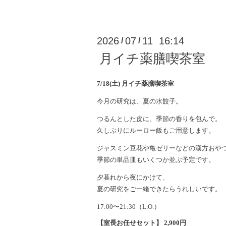
2026
07
11 16:14
/
/
月イチ薬膳喫茶室
7/18(土) 月イチ薬膳喫茶室
今月の研究は、夏の水餃子。
つるんとした皮に、季節の香りを包んで。
久しぶりにルーロー飯もご用意します。
ジャスミン豆花や亀ゼリーなどの漢方おや
季節の単品皿もいくつか並ぶ予定です。
夕暮れから夜にかけて、
夏の研究をご一緒できたらうれしいです。
17:00〜21:30（L.O.）
【室長お任せセット】 2,900円