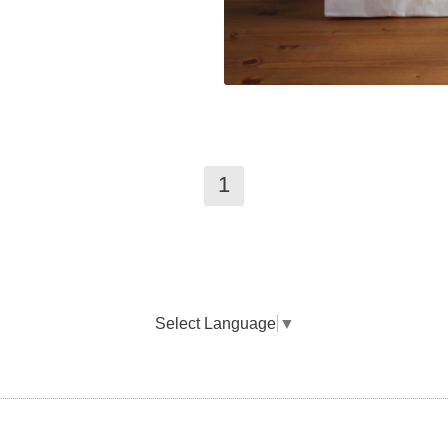
1
Select Language
▼