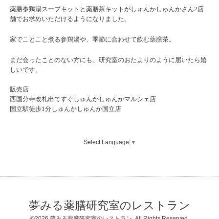
薬膳参鶏湯スープキットと薬膳茶キットが
しゅんかしゅんかさん2店
舗でお求めいただけるようになりました。
家でことこと煮る参鶏湯や、季節に合わせて飲む薬膳茶。
まだ会ったことのない方にも、研究室のおたよりのように届いたら嬉
しいです。
販売店
西国分寺改札出てすぐしゅんかしゅんかマルシェ店
国立駅徒歩1分しゅんかしゅんか国立店
Select Language
▼
夢みる薬膳研究室のレストラン
©2026
夢みる薬膳研究室のレストラン
. All Rights Reserved.