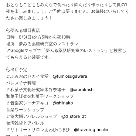
おとなもこどももみんなで食べたり飲んだり作ったりして夏の1
夜を楽しみましょう。ご予約は要りません、お気軽にいらしてく
ださい楽しみましょう！
🌜夢みる縁日夜店
日時 8/3(日)夕方5時から夜10時
場所 夢みる薬膳研究室のレストラン
📍Googleマップで「夢みる薬膳研究室のレストラン」と検索し
てもらえると確実です。
🌜出店予定
🚩ふみおのセカイ食堂
@fumiosugawara
パレスチナ料理
🚩和菓子文化研究家木谷奈緒子
@urarakashi
和菓子販売or和菓子ワークショップ
🚩音楽家シーナアキコ
@shiinako
音楽ワークショップ
🚩篁大輔アパレルショップ
@d_store_dt
台湾雑貨とアパレル
🚩リトリートサロンあわひにほひ
@traveling.healer