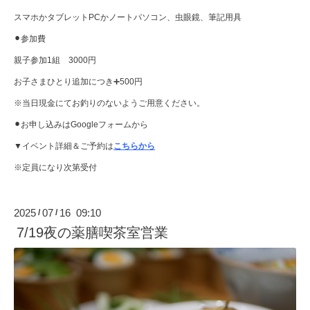
スマホかタブレットPCかノートパソコン、虫眼鏡、筆記用具
⚫︎参加費
親子参加1組 3000円
お子さまひとり追加につき➕500円
※当日現金にてお釣りのないようご用意ください。
⚫︎お申し込みはGoogleフォームから
▼イベント詳細＆ご予約は
こちらから
※定員になり次第受付
2025
07
16 09:10
/
/
7/19夜の薬膳喫茶室営業