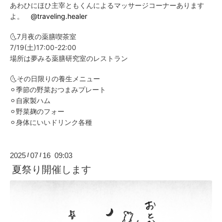
あわひにほひ主宰ともくんによるマッサージコーナーあります
よ。
@traveling.healer
🌜7月夜の薬膳喫茶室
7/19(土)17:00-22:00
場所は夢みる薬膳研究室のレストラン
🌜その日限りの養生メニュー
⚪︎季節の野菜おつまみプレート
⚪︎自家製ハム
⚪︎野菜麹のフォー
⚪︎身体にいいドリンク各種
2025
07
16 09:03
/
/
夏祭り開催します