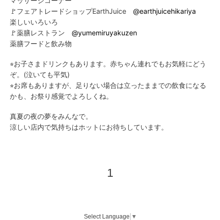
マッサージコーナー
🚩フェアトレードショップEarthJuice
@earthjuicehikariya
楽しいいろいろ
🚩薬膳レストラン
@yumemiruyakuzen
薬膳フードと飲み物
⭐︎お子さまドリンクもあります。赤ちゃん連れでもお気軽にどう
ぞ。(泣いても平気)
⭐︎お席もありますが、足りない場合は立ったままでの飲食になる
かも、お祭り感覚でよろしくね。
真夏の夜の夢をみんなで。
涼しい店内で気持ちはホットにお待ちしています。
1
Select Language
▼