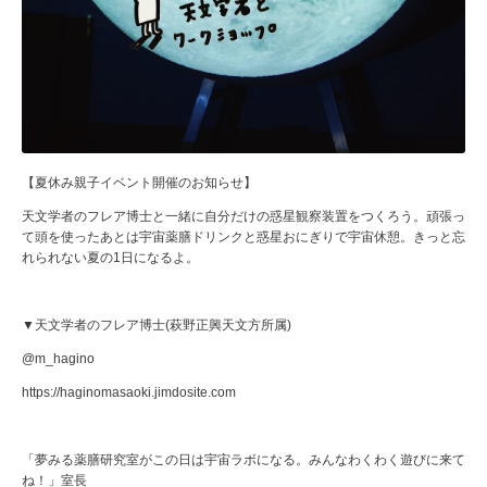
【夏休み親子イベント開催のお知らせ】
天文学者のフレア博士と一緒に自分だけの惑星観察装置をつくろう。頑張っ
て頭を使ったあとは宇宙薬膳ドリンクと惑星おにぎりで宇宙休憩。きっと忘
れられない夏の1日になるよ。
▼天文学者のフレア博士(萩野正興天文方所属)
@m_hagino
https://haginomasaoki.jimdosite.com
「夢みる薬膳研究室がこの日は宇宙ラボになる。みんなわくわく遊びに来て
ね！」室長