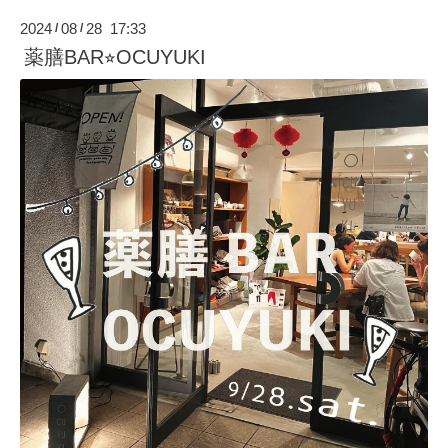
2024
08
28 17:33
/
/
薬膳BAR⭐︎OCUYUKI