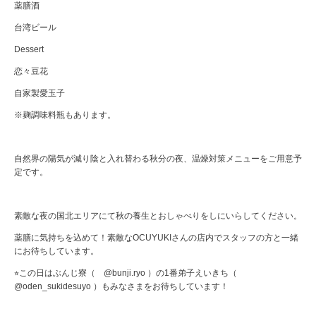
薬膳酒
台湾ビール
Dessert
恋々豆花
自家製愛玉子
※麹調味料瓶もあります。
自然界の陽気が減り陰と入れ替わる秋分の夜、温燥対策メニューをご用意予
定です。
素敵な夜の国北エリアにて秋の養生とおしゃべりをしにいらしてください。
薬膳に気持ちを込めて！素敵なOCUYUKIさんの店内でスタッフの方と一緒
にお待ちしています。
⭐︎この日はぶんじ寮（ @bunji.ryo ）の1番弟子えいきち（
@oden_sukidesuyo ）もみなさまをお待ちしています！