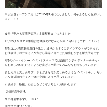
※実店舗オープン予定日が2025年1月になりました。何卒よろしくお願いし
ます！！！
食堂『夢みる薬膳研究室』本日屋根までつきました！
12月のクリスマス薬膳お惣菜販売になんとか間に合いそうです！わくわく
1階にはお惣菜販売窓口を設け、通りからすぐにテイクアウトができます。
お仕事帰りの方向けに夕方から季節に合わせた薬膳おかずを販売予定です。
2階のイートインandイベントスペースでは薬膳ランチやディナーをゆっく
りお楽しみいただけるような寛げる空間にてみんなをお待ちしています。
食と元気と美とあそび。さまざまな方が楽しめるようなイベントを、いろい
ろな価値観の方々と一緒に企画しようと思っています。
引き続き、応援、励ましをどうぞよろしくお願いします！
店舗開店予定地
東京都府中市栄町3-18-47
開店予定日12/15(日）