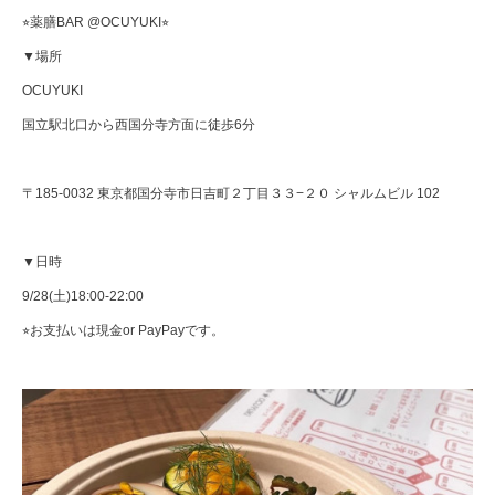
⭐︎薬膳BAR @OCUYUKI⭐︎
▼場所
OCUYUKI
国立駅北口から西国分寺方面に徒歩6分
〒185-0032 東京都国分寺市日吉町２丁目３３−２０ シャルムビル 102
▼日時
9/28(土)18:00-22:00
⭐︎お支払いは現金or PayPayです。