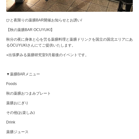
ひと夜限りの薬膳BAR開催お知らせとお誘い/
【秋の薬膳BAR OCUYUKI】
秋分の夜に身体と心を労る薬膳料理と薬膳ドリンクを国立の国北エリアにあ
るOCUYUKIさんにてご提供いたします。
⭐︎出張夢みる薬膳研究室9月最後のイベントです。
▼薬膳BARメニュー
Foods
秋の薬膳おつまみプレート
薬膳おにぎり
その他(お楽しみ)
Drink
薬膳ジュース