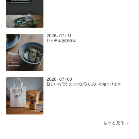
2026
07
11
/
/
月イチ薬膳喫茶室
2026
07
08
/
/
新しいお取引先でのお取り扱いが始まります
もっと見る