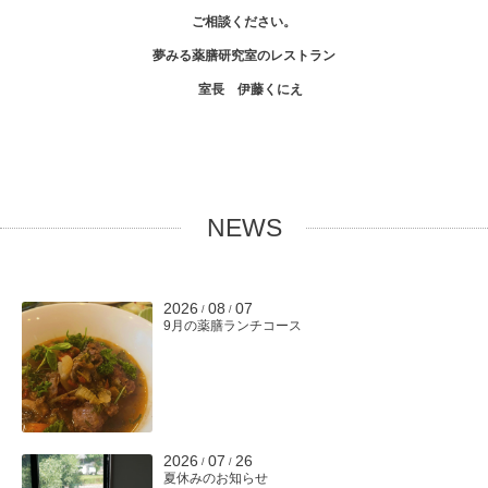
ご相談ください。
夢みる薬膳研究室のレストラン
室長 伊藤くにえ
NEWS
2026
08
07
/
/
9月の薬膳ランチコース
2026
07
26
/
/
夏休みのお知らせ