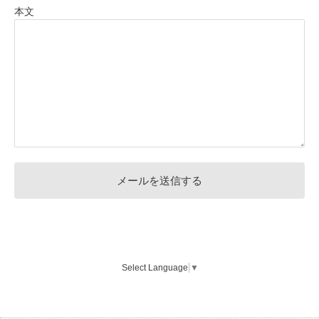
本文
Select Language
▼