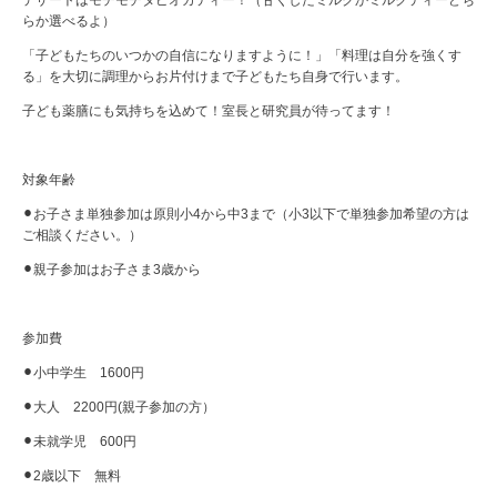
デザートはモチモチタピオカティー！（甘くしたミルクかミルクティーどち
らか選べるよ）
「子どもたちのいつかの自信になりますように！」「料理は自分を強くす
る」を大切に調理からお片付けまで子どもたち自身で行います。
子ども薬膳にも気持ちを込めて！室長と研究員が待ってます！
対象年齢
⚫︎お子さま単独参加は原則小4から中3まで（小3以下で単独参加希望の方は
ご相談ください。）
⚫︎親子参加はお子さま3歳から
参加費
⚫︎小中学生 1600円
⚫︎大人 2200円(親子参加の方）
⚫︎未就学児 600円
⚫︎2歳以下 無料