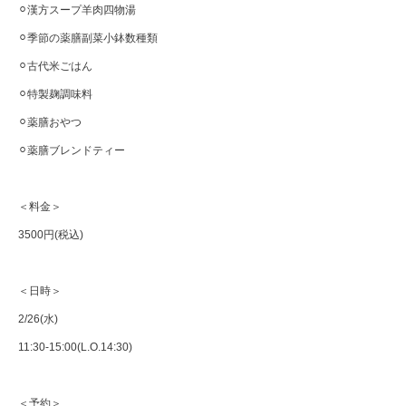
⚪︎漢方スープ羊肉四物湯
⚪︎季節の薬膳副菜小鉢数種類
⚪︎古代米ごはん
⚪︎特製麹調味料
⚪︎薬膳おやつ
⚪︎薬膳ブレンドティー
＜料金＞
3500円(税込)
＜日時＞
2/26(水)
11:30-15:00(L.O.14:30)
＜予約＞