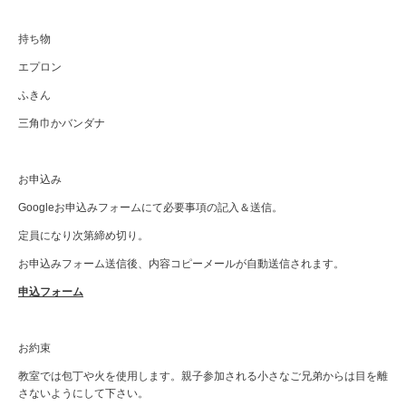
持ち物
エプロン
ふきん
三角巾かバンダナ
お申込み
Googleお申込みフォームにて必要事項の記入＆送信。
定員になり次第締め切り。
お申込みフォーム送信後、内容コピーメールが自動送信されます。
申込フォーム
お約束
教室では包丁や火を使用します。親子参加される小さなご兄弟からは目を離
さないようにして下さい。