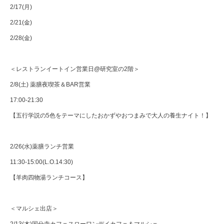
2/17(月)
2/21(金)
2/28(金)
＜レストランイートイン営業日@研究室の2階＞
2/8(土) 薬膳夜喫茶＆BAR営業
17:00-21:30
【五行学説の5色をテーマにしたおかずやおつまみで大人の養生ナイト！】
2/26(水)薬膳ランチ営業
11:30-15:00(L.O.14:30)
【羊肉四物湯ランチコース】
＜マルシェ出店＞