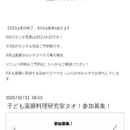
【3/22は受付終了、3/14は残席1組さま】
3月のランチ営業は3/12.14.22です！
※3月のランチも完全ご予約制です。
3月は薬膳ボルシチコースで春の養生
メニュー詳細＆ご予約は
こちら
からご確認ください！
3月も薬膳に気持ちを込めてビーツたっぷりのボルシチでお待ちしていま
す。
2025
02
21 08:13
/
/
子ども薬膳料理研究室タオ！参加募集！