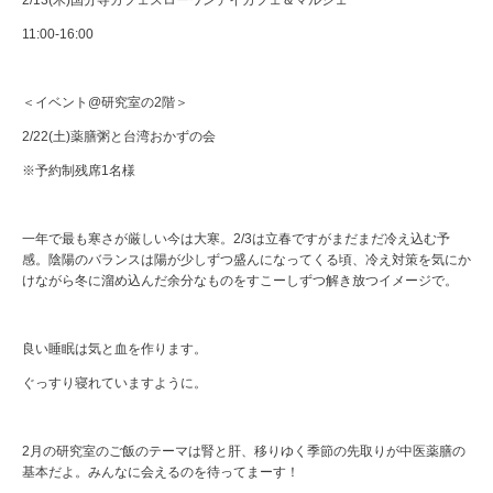
2/13(木)国分寺カフェスローワンデイカフェ＆マルシェ
11:00-16:00
＜イベント@研究室の2階＞
2/22(土)薬膳粥と台湾おかずの会
※予約制残席1名様
一年で最も寒さが厳しい今は大寒。2/3は立春ですがまだまだ冷え込む予
感。陰陽のバランスは陽が少しずつ盛んになってくる頃、冷え対策を気にか
けながら冬に溜め込んだ余分なものをすこーしずつ解き放つイメージで。
良い睡眠は気と血を作ります。
ぐっすり寝れていますように。
2月の研究室のご飯のテーマは腎と肝、移りゆく季節の先取りが中医薬膳の
基本だよ。みんなに会えるのを待ってまーす！