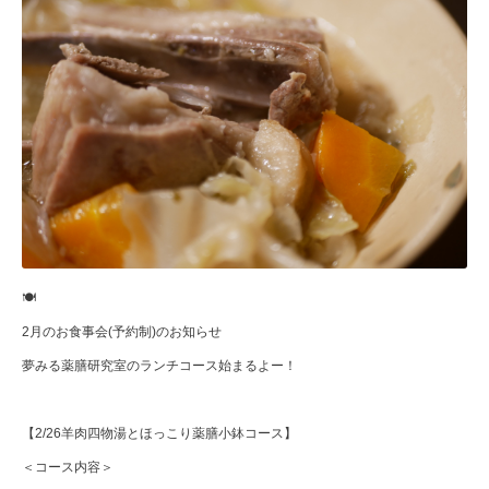
🍽️
2月のお食事会(予約制)のお知らせ
夢みる薬膳研究室のランチコース始まるよー！
【2/26羊肉四物湯とほっこり薬膳小鉢コース】
＜コース内容＞