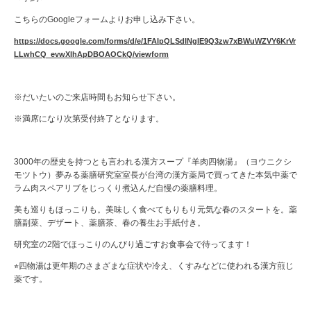
こちらのGoogleフォームよりお申し込み下さい。
https://docs.google.com/forms/d/e/1FAIpQLSdINgIE9Q3zw7xBWuWZVY6KrVr
LLwhCQ_evwXIhApDBOAOCkQ/viewform
※だいたいのご来店時間もお知らせ下さい。
※満席になり次第受付終了となります。
3000年の歴史を持つとも言われる漢方スープ『羊肉四物湯』（ヨウニクシ
モツトウ）夢みる薬膳研究室室長が台湾の漢方薬局で買ってきた本気中薬で
ラム肉スペアリブをじっくり煮込んだ自慢の薬膳料理。
美も巡りもほっこりも。美味しく食べてもりもり元気な春のスタートを。薬
膳副菜、デザート、薬膳茶、春の養生お手紙付き。
研究室の2階でほっこりのんびり過ごすお食事会で待ってます！
⭐︎四物湯は更年期のさまざまな症状や冷え、くすみなどに使われる漢方煎じ
薬です。