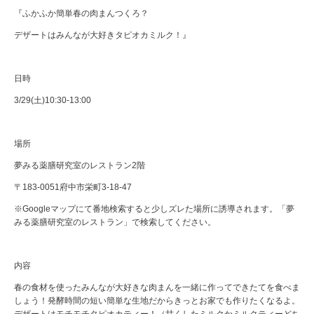
『ふかふか簡単春の肉まんつくろ？
デザートはみんなが大好きタピオカミルク！』
日時
3/29(土)10:30-13:00
場所
夢みる薬膳研究室のレストラン2階
〒183-0051府中市栄町3-18-47
※Googleマップにて番地検索すると少しズレた場所に誘導されます。「夢
みる薬膳研究室のレストラン」で検索してください。
内容
春の食材を使ったみんなが大好きな肉まんを一緒に作ってできたてを食べま
しょう！発酵時間の短い簡単な生地だからきっとお家でも作りたくなるよ。