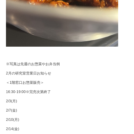
※写真は先週のお惣菜やお弁当例
2月の研究室営業日お知らせ
＜1階窓口お惣菜販売＞
16:30-19:00※完売次第終了
2/3(月)
2/7(金)
2/10(月)
2/14(金)