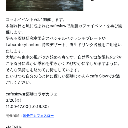
コラボイベントvol.4開催します。
木漏れ日と風に包まれたcafeslowで薬膳カフェイベントを再び開
催します。
夢みる薬膳研究室限定スペシャルベジランチプレートや
LaboratoryLantern 特製デザート、養生ドリンク各種をご用意い
たします。
大地から東南の風が吹き始める春です。自然界では陰陽転化がお
こる春分に温かい季節を柔らかくのびやかに楽しめますように。
そんな気持ちを込めてお待ちしています。
たいせつな自分の心と体に優しい薬膳じかんをcafe Slowでお過
ごしください。
cafeslow✖️薬膳コラボカフェ
3/20(金)
11:00-17:00(L.0.16:30)
開催場所：
国分寺カフェスロー
•MENU•