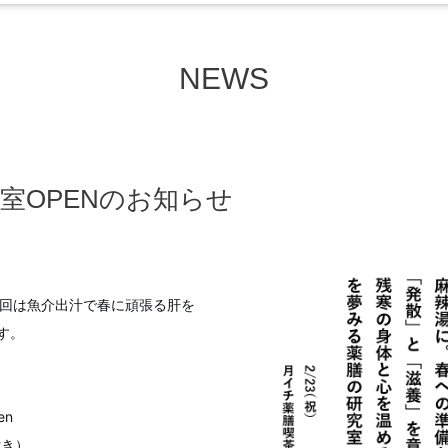
NEWS
室OPENのお知らせ
今回は魚介出汁で春に頑張る肝を
す。
n
付き）