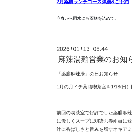
2月薬膳ランチコース詳細&ご予約
立春から雨水にも薬膳を込めて。
2026
01
13 08:44
/
/
麻辣湯麺営業のお知
「薬膳麻辣湯」の日お知らせ
1月の月イチ薬膳喫茶室を1/18(日
前回の喫茶室で好評でした薬膳麻辣
に優しくスープに馴染む春雨麺に変
汁に香ばしさと旨みを増すオキアミ