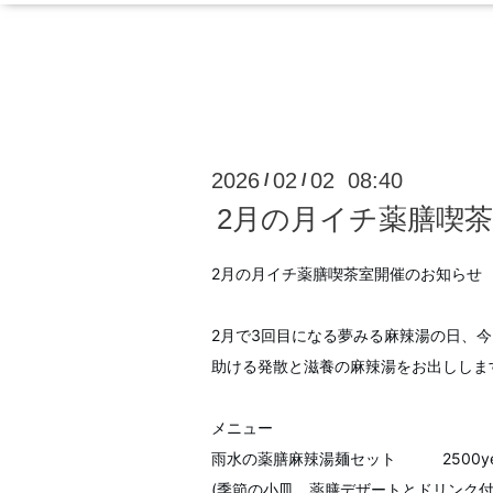
2026
02
02 08:40
/
/
2月の月イチ薬膳喫茶
2月の月イチ薬膳喫茶室開催のお知らせ
2月で3回目になる夢みる麻辣湯の日、
助ける発散と滋養の麻辣湯をお出ししま
メニュー
雨水の薬膳麻辣湯麺セット 2500ye
(季節の小皿、薬膳デザートとドリンク