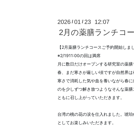
2026
01
23 12:07
/
/
2月の薬膳ランチコ
【2月薬膳ランチコースご予約開始しま
※2/1911:00の回は満席
月に数日だけオープンする研究室の薬膳
春、まだ寒さが厳しい頃ですが自然界は
寒さで消耗した気や血を養いながら春に
のを少しずつ解き放つようなそんな薬膳
ともに召し上がっていただきます。
台湾の桃の花の涙を仕入れました。琥珀
としてお楽しみいただきます。