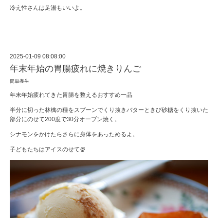
冷え性さんは足湯もいいよ。
2025-01-09 08:08:00
年末年始の胃腸疲れに焼きりんご
簡単養生
年末年始疲れてきた胃腸を整えるおすすめ一品
半分に切った林檎の種をスプーンでくり抜きバターときび砂糖をくり抜いた
部分にのせて200度で30分オーブン焼く。
シナモンをかけたらさらに身体をあっためるよ。
子どもたちはアイスのせて🍨