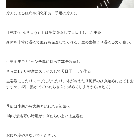
冷えによる腹痛や消化不良、手足の冷えに
【乾姜(かんきょう）】は生姜を蒸して天日干しした中薬
身体を非常に温めて血行も促進してくれる。生の生姜より温める力が強い。
生姜を皮ごと1センチ厚に切って30分程蒸し
さらに1ミリ程度にスライスして天日干しして作る
生姜湯にしたりスープに入れたり、体が冷えたり風邪のひき始めにとてもお
すすめ。(既に熱がでていたらさらに温めてしまうから控えて）
季節は小寒から大寒といわれる節気へ
1年で最も寒い時期がすぎたらいよいよ立春だ
お腹を冷やさないでください。