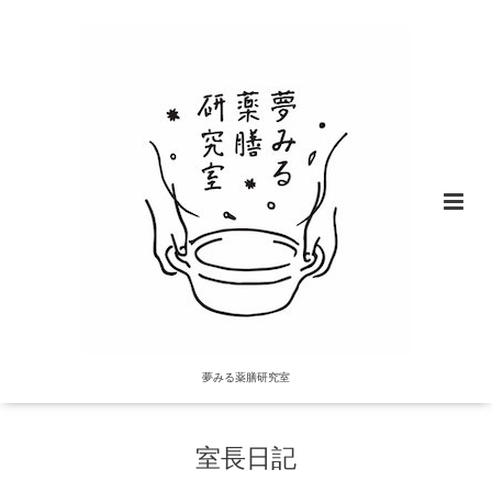
夢みる薬膳研究室
室長日記