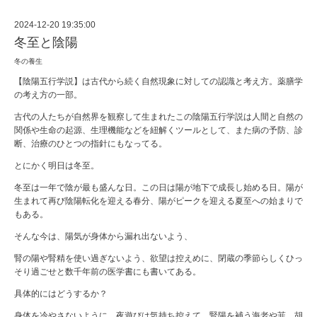
2024-12-20 19:35:00
冬至と陰陽
冬の養生
【陰陽五行学説】は古代から続く自然現象に対しての認識と考え方。薬膳学
の考え方の一部。
古代の人たちが自然界を観察して生まれたこの陰陽五行学説は人間と自然の
関係や生命の起源、生理機能などを紐解くツールとして、また病の予防、診
断、治療のひとつの指針にもなってる。
とにかく明日は冬至。
冬至は一年で陰が最も盛んな日。この日は陽が地下で成長し始める日。陽が
生まれて再び陰陽転化を迎える春分、陽がピークを迎える夏至への始まりで
もある。
そんな今は、陽気が身体から漏れ出ないよう、
腎の陽や腎精を使い過ぎないよう、欲望は控えめに、閉蔵の季節らしくひっ
そり過ごせと数千年前の医学書にも書いてある。
具体的にはどうするか？
身体を冷やさないように、夜遊びは気持ち控えて、腎陽を補う海老や韮、胡