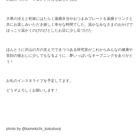
大寒の冷えと乾燥にはたらく薬膳弁当やおつまみプレートを薬膳ドリンクと
共にお楽しみいただき嬉しく幸せな時間でした。温かなみなさまのおかげで
ほっこり温かくのびのびとしたお店に少し近づけた
ほんとうに沢山の方の支えでできつつある研究室がこれからみんなの健康や
笑顔の後おしに少しでもなるように…夢いっぱいなオープニングをありがと
う！
お礼のインスタライブを予定してます。
どうぞよろしくお願いします！
photo by @kamekichi_kokubunji