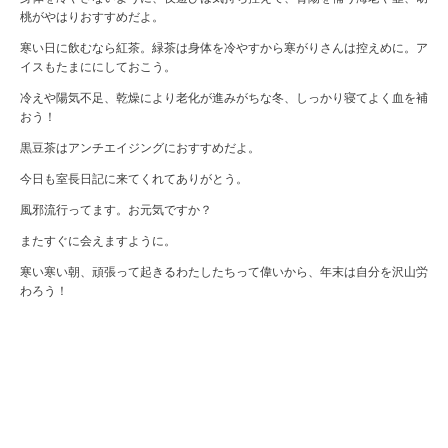
桃がやはりおすすめだよ。
寒い日に飲むなら紅茶。緑茶は身体を冷やすから寒がりさんは控えめに。ア
イスもたまににしておこう。
冷えや陽気不足、乾燥により老化が進みがちな冬、しっかり寝てよく血を補
おう！
黒豆茶はアンチエイジングにおすすめだよ。
今日も室長日記に来てくれてありがとう。
風邪流行ってます。お元気ですか？
またすぐに会えますように。
寒い寒い朝、頑張って起きるわたしたちって偉いから、年末は自分を沢山労
わろう！