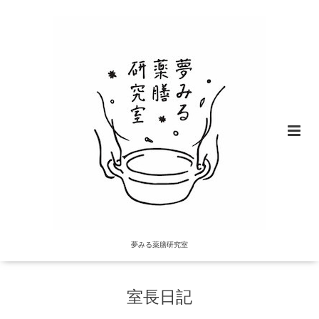
夢みる薬膳研究室
室長日記