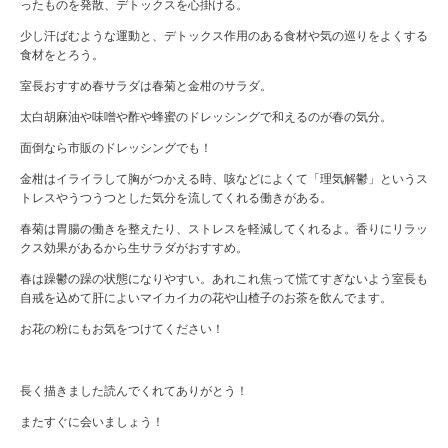
ったものを発散、デトックスを心掛ける。
少し汗ばむような運動と、デトックス作用のある食材や気の巡りをよくする
食材をとろう。
室長おすすめ春サラダは春菊と金柑のサラダ。
太白胡麻油や味噌や酢や蜂蜜のドレッシングで和えるのが春の気分。
面倒なら市販のドレッシングでも！
金柑はイライラして胸がつかえる時、咳などによくて「理気解鬱」というス
トレスやうつうつとした気分を流してくれる働きがある。
春菊は胃腸の働きを整えたり、ストレスを軽減してくれるよ。香りにリラッ
クス効果があるから生サラダがおすすめ。
春は躁鬱の躁の状態になりやすい。あれこれ焦って慌てすぎないよう室長も
自戒を込めて肝によいマイカイカの花や山楂子のお茶を飲んでます。
お花の粉にもお気をつけてください！
長く描きました読んでくれてありがとう！
またすぐに会いましょう！