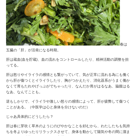
春は
五臓の「肝」が活発になる時期。
肝は蔵血(血を貯蔵)、血の流れをコントロールしたり、精神活動の調整を担
ってる。
肝は怒りやイライラの感情とも繋がっていて、気が正常に流れる為にも働く
から肝が傷つくとイライラしたり、胸がつかえたり、消化器系がうまく働か
なくて胃もたれやげっぷがでちゃったり、なんだか胃がはるなあ、脇腹はる
なあ、なんてことも。
逆もしかりで、イライラや激しい怒りの感情によって、肝が疲弊して傷つく
ことがある。（中医学は心と身体を分けないのだ）
じゃあ具体的にどうしたら？
肝は春に芽吹く草木のようにのびやかなことを好むから、わたしたちも気持
ちを冬よりゆったりリラックスさせて、身体を動かして陽気や冬の間に溜ま