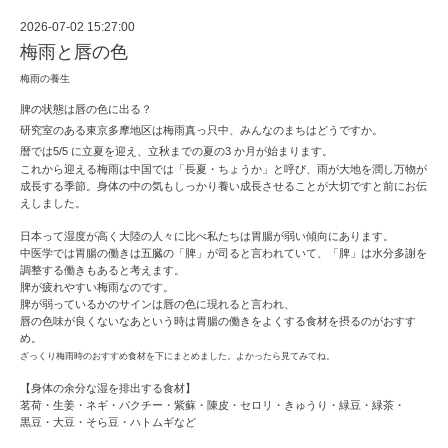
2026-07-02 15:27:00
梅雨と唇の色
梅雨の養生
脾の状態は唇の色に出る？
研究室のある東京多摩地区は梅雨真っ只中、みんなのまちはどうですか。
暦では5/5 に立夏を迎え、立秋までの夏の3 か月が始まります。
これから迎える梅雨は中国では「長夏・ちょうか」と呼び、
雨が大地を潤し万物が
成長する季節。身体の中の気もしっかり養い成長させること
が大切ですと前にお伝
えしました。
日本って湿度が高く大陸の人々に比べ私たちは胃腸が弱い傾向にあります。
中医学では胃腸の働きは五臓の「脾」が司ると言われていて、「脾」は水分多謝を
調整する働きもあると考えます。
脾が疲れやすい梅雨なのです。
脾が弱っているかのサイン
は唇の色に現れると言われ、
唇の色味が良くないなあという時は胃腸の働きをよくする食材を摂るのがおすす
め。
ざっくり梅雨時のおすすめ食材を下にまとめました。よかったら見てみてね。
【身体の余分な湿を排出する食材】
茗荷・生姜・ネギ・パクチー・紫蘇・陳皮・セロリ・きゅうり・緑豆・緑茶・
黒豆・大豆・そら豆・ハトムギなど