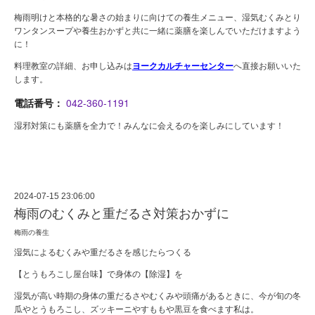
梅雨明けと本格的な暑さの始まりに向けての養生メニュー、湿気むくみとり
ワンタンスープや養生おかずと共に一緒に薬膳を楽しんでいただけますよう
に！
料理教室の詳細、お申し込みは
ヨークカルチャーセンター
へ直接お願いいた
します。
電話番号：
042-360-1191
湿邪対策にも薬膳を全力で！みんなに会えるのを楽しみにしています！
2024-07-15 23:06:00
梅雨のむくみと重だるさ対策おかずに
梅雨の養生
湿気によるむくみや重だるさを感じたらつくる
【とうもろこし屋台味】で身体の【除湿】を
湿気が高い時期の身体の重だるさやむくみや頭痛があるときに、今が旬の冬
瓜やとうもろこし、ズッキーニやすももや黒豆を食べます私は。