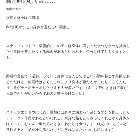
梅雨時のむくみに…
梅雨の養生
室長人体実験台風編
6/3台風がすごい身体が重だるい浮腫む…
スナップエンドウ…薬膳的にこの子には身体に溜まった余分な水分を排出し
たり胃腸を整えたりする働きがあるといわれる。余分なほてりを冷ますと
も。
薬膳の言葉で「湿邪」っていう身体に侵入してゆるい不調を起こす外因があ
るのだけど、梅雨時はとくにこれにより身体が重だるかったり、むくんだ
り、胃がチャポチャポしたりする人が多いです。(すごく若いときは五臓が
元気で巡りがいいから湿邪の影響を受けにくい）
スナップエンドウはじめ、豆類には身体に溜まった余分な水分を排出したり
デトックス作用があるといわれる。余分な熱もとりさってくれるから身体が
ほてって、むくんで重だるいときにわたしは食べます。(ちなみにむくみが
進行すると手足が冷えるんだけど…それはまたいつかお話します）