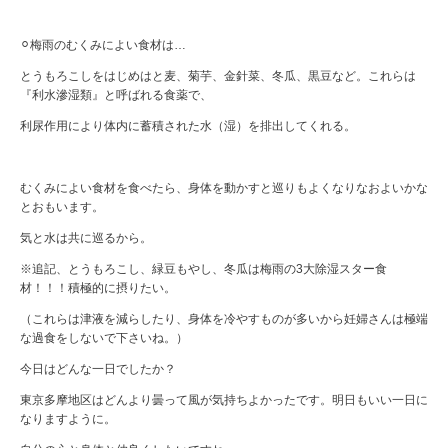
⚪︎梅雨のむくみによい食材は…
とうもろこしをはじめはと麦、菊芋、金針菜、冬瓜、黒豆など。これらは
『利水滲湿類』と呼ばれる食薬で、
利尿作用により体内に蓄積された水（湿）を排出してくれる。
むくみによい食材を食べたら、身体を動かすと巡りもよくなりなおよいかな
とおもいます。
気と水は共に巡るから。
※追記、とうもろこし、緑豆もやし、冬瓜は梅雨の3大除湿スター食
材！！！積極的に摂りたい。
（これらは津液を減らしたり、身体を冷やすものが多いから妊婦さんは極端
な過食をしないで下さいね。）
今日はどんな一日でしたか？
東京多摩地区はどんより曇って風が気持ちよかったです。明日もいい一日に
なりますように。