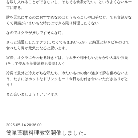
を取り入れることができないし、そもそも食欲がない。というよくないルー
プに陥る。
脾を元気にするのにおすすめなのはとうもろこしや山芋など、でも食欲がな
くて胃腸がいまいちな時にはできる限り料理したくない…
なのでオクラが推しですそんな時、
さっと湯通ししたオクラ(しなくてもまあいっか）と納豆と好きピをのせて
食べたら胃が元気になると思います。
室長、オクラに合わせる好きピは、キムチや梅干しやおかかや大葉や卵黄！
(そして夢みる韮醤油麹も美味しい）
冷房で意外と冷えがちな私たち、冷たいものの食べ過ぎで脾を傷めないよ
う、たまにはホットなドリンクもー！今日もお付き合いいただきありがと
う！
また会いましょう！アディオス
2025-05-14 20:36:00
簡単薬膳料理教室開催しました。