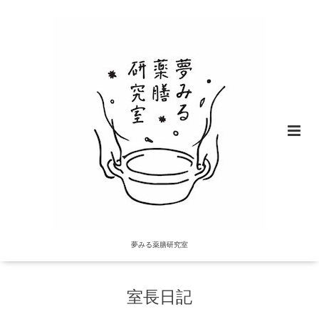
夢みる薬膳研究室
室長日記