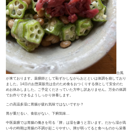
台風
が来ております。薬膳師として恥ずかしながらおとといは体調を崩しており
ました。14日のお惣菜販売は念のため食をおつくりする側として安全のた
めお休みしました。ご予定くださっていた方申し訳ありません。万全の体調
でお作りできるようしっかり休養します。
この高温多湿に胃腸が疲れ気味ではないですか？
胃が重だるい、食欲がない、下痢気味…
中医薬膳では胃腸の働きを司る「脾」は湿を嫌うと言います。だから湿が高
い今の時期は胃腸の不調が起こりやすい。脾が弱ってると食べものから栄養