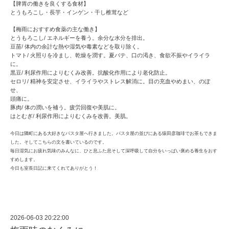
【脾胃の働きを良くする食材】
とうもろこし・長芋・インゲン・干し椎茸など
【梅雨におすすめ食薬の主な働き】
とうもろこし/ エネルギーを養う。余分な水分を排出。
豆苗/ 体内の余計な熱や湿気や毒素などを取り除く。
トマト/ 火照りを冷まし、乾燥を潤す。夏バテ、口の渇き、食欲不振やイライラ
に。
黒豆/ 利尿作用によりむくみ改善。抗酸化作用により老化防止。
セロリ/ 精神を安定させ、イライラやストレス解消に。目の充血やめまい、のぼ
せ、
頭痛に。
豚肉/ 体の潤いを補う。疲労回復や美肌に。
はとむぎ/ 利尿作用によりむくみを改善。美肌。
今日は隣町にある大好きなパスタ屋へ行きました。パスタ屋の並びにある猿田彦珈琲でお茶もできま
した。そしてこちらの文を書いているのです。
毎日湿気にお疲れ気味のみんなに、ひと息ふた息そして深呼吸して自分をいっぱい褒める養生をおす
すめします。
今日も室長日記に来てくれてありがとう！
2026-06-03 20:22:00