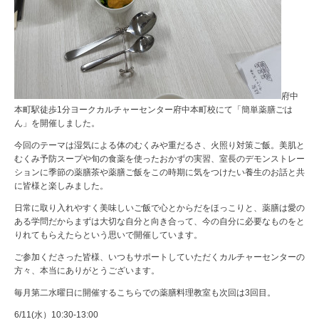
府中
本町駅徒歩1分ヨークカルチャーセンター府中本町校にて「簡単薬膳ごは
ん」を開催しました。
今回のテーマは湿気による体のむくみや重だるさ、火照り対策ご飯。美肌と
むくみ予防スープや旬の食薬を使ったおかずの実習、室長のデモンストレー
ションに季節の薬膳茶や薬膳ご飯をこの時期に気をつけたい養生のお話と共
に皆様と楽しみました。
日常に取り入れやすく美味しいご飯で心とからだをほっこりと、薬膳は愛の
ある学問だからまずは大切な自分と向き合って、今の自分に必要なものをと
りれてもらえたらという思いで開催しています。
ご参加くださった皆様、いつもサポートしていただくカルチャーセンターの
方々、本当にありがとうございます。
毎月第二水曜日に開催するこちらでの薬膳料理教室も次回は3回目。
6/11(水）10:30-13:00