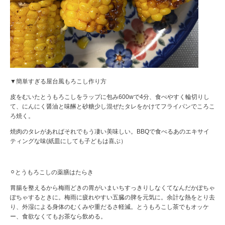
▼簡単すぎる屋台風もろこし作り方
皮をむいたとうもろこしをラップに包み600wで4分、食べやすく輪切りし
て、にんにく醤油と味醂と砂糖少し混ぜたタレをかけてフライパンでころこ
ろ焼く。
焼肉のタレがあればそれでもう凄い美味しい。BBQで食べるあのエキサイ
ティングな味(紙皿にしても子どもは喜ぶ）
⚪︎とうもろこしの薬膳はたらき
胃腸を整えるから梅雨どきの胃がいまいちすっきりしなくてなんだかぽちゃ
ぽちゃするときに。梅雨に疲れやすい五臓の脾を元気に。余計な熱をとり去
り、外湿による身体のむくみや重だるさ軽減。とうもろこし茶でもオッケ
ー、食欲なくてもお茶なら飲める。