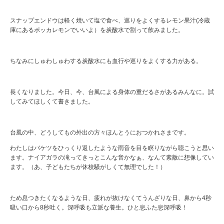
スナップエンドウは軽く焼いて塩で食べ、巡りをよくするレモン果汁(冷蔵
庫にあるポッカレモンでいいよ）を炭酸水で割って飲みました。
ちなみにしゅわしゅわする炭酸水にも血行や巡りをよくする力がある。
長くなりました。今日、今、台風による身体の重だるさがあるみんなに。試
してみてほしくて書きました。
台風の中、どうしてもの外出の方々ほんとうにおつかれさまです。
わたしはバケツをひっくり返したような雨音を目を瞑りながら聴こうと思い
ます。ナイアガラの滝ってきっとこんな音かなぁ、なんて素敵に想像してい
ます。（あ、子どもたちが休校騒がしくて無理でした！）
ため息つきたくなるような日、疲れが抜けなくてうんざりな日、鼻から4秒
吸い口から8秒吐く。深呼吸も立派な養生。ひと息ふた息深呼吸！