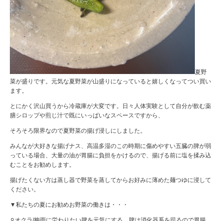
夏野
菜が盛りです。元気な夏野菜が山盛りになっていると嬉しくなってつい買い
ます。
とにかく沢山買うから冷蔵庫が大変です。日々人体実験として自分が飲む薬
膳シロップや煎じ汁で既にいっぱいなスペースですから、
そろそろ限界なので夏野菜の揚げ浸しにしました。
みんなが大好きな揚げナス、高温多湿のこの時期に傷めやすい五臓の脾が弱
っている場合、大量の油が胃腸に負担をかけるので、揚げる前に塩を揉み込
むことをお勧めします。
揚げたくない方は蒸し器で野菜を蒸してからお好みに薄めた麺つゆに浸して
ください。
▼私たちの夏にお勧めお野菜の働きは・・・
⚪︎オクラ/梅雨に労わりたい脾を元気にする。脾は消化器系を司るので胃腸