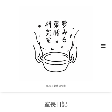
夢みる薬膳研究室
室長日記