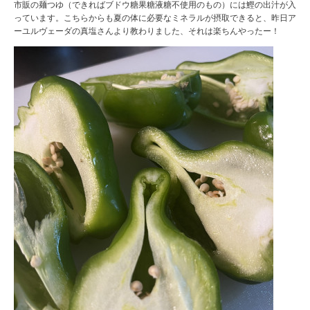
市販の麺つゆ（できればブドウ糖果糖液糖不使用のもの）には鰹の出汁が入
っています。こちらからも夏の体に必要なミネラルが摂取できると、昨日ア
ーユルヴェーダの真塩さんより教わりました、それは楽ちんやったー！