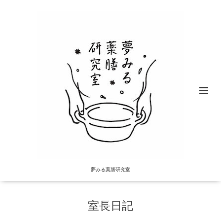
夢みる薬膳研究室
室長日記