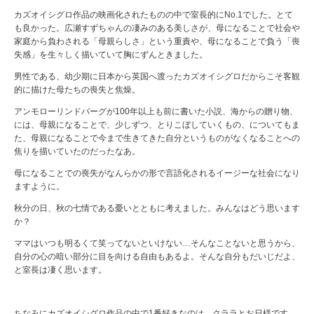
カズオイシグロ作品の映画化されたものの中で室長的にNo.1でした。とて
も良かった。広瀬すずちゃんの凄みのある美しさが、母になることで社会や
家庭から負わされる「母親らしさ」という重責や、母になることで負う「喪
失感」を生々しく描いていて胸にずんときました。
男性である、幼少期に日本から英国へ渡ったカズオイシグロだからこそ客観
的に描けた母たちの喪失と焦燥。
アンモローリンドバーグが100年以上も前に書いた小説、海からの贈り物、
には、母親になることで、少しずつ、とりこぼしていくもの、についてもま
た、母親になることで今まで生きてきた自分というものがなくなることへの
焦りを描いていたのだったなあ。
母になることでの喪失がなんらかの形で言語化されるイージーな社会になり
ますように。
秋分の日、秋の七情である憂いとともに考えました。みんなはどう思います
か？
ママはいつも明るくて笑ってないといけない…そんなことないと思うから、
自分の心の暗い部分に目を向ける自由もあるよ。そんな自分もだいじだよ、
と室長は凄く思います。
ちなみにカズオイシグロ作品の中で1番好きなのは、クララとお日様です。