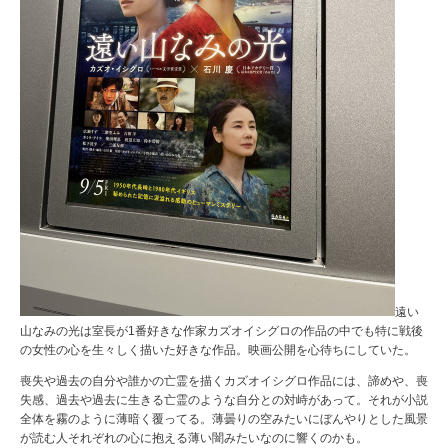
遠い
山なみの光は室長が1番好きな作家カズオイシグロの作品の中でも特に戦後
の女性の心を生々しく描いた好きな作品。映画公開を心待ちにしていた。
喪失や過去の自分や誰かの亡霊を描くカズオイシグロ作品には、諦めや、喪
失感、過去や過去に生きる亡霊のような自分との対峙があって。それが小説
全体を霧のように薄暗く覆ってる。薄曇りの空みたいにぼんやりとした風景
が読む人それぞれの心に抱える薄い闇みたいなのに響くのかも。