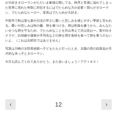
が大好きタローマンがただいま劇場公開してる。秩序と常識に溢れてしまっ
た世界に現れた奇獣に対抗するにはでたらめな力が必要！我らがタローマ
ン、でたらめなヒーロー。室長はでたらめが大好き。
中医学で秋は落ち葉や日没の早さに憂いと悲しみを感じやすい季節と言われ
る。憂いや悲しみは秋の臓、肺を傷つける。肺は乾燥を嫌うから、みんなた
いせつな肺を守るため、でたらめなことを沢山考えて沢山笑おー。梨や白キ
クラゲ、白胡麻や蓮根や手羽先などの肺を潤す食材を食べて肺を養うのもい
いよ。（これは出鱈目ではありません）
写真は川崎の太郎美術館へ子どもたちと行ったとき。太陽の塔の顔真似が天
才的な末っ子とタローマン。
今日も読んでくれてありがとう。また会いましょう！アディオス！
12