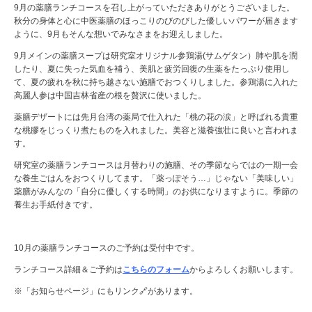
9月の薬膳ランチコースを召し上がっていただきありがとうございました。
秋分の身体と心に中医薬膳のほっこりのびのびした優しいパワーが届きます
ように、9月もそんな想いでみなさまをお迎えしました。
9月メインの薬膳スープは研究室オリジナル参鶏湯(サムゲタン）肺や肌を潤
したり、夏に失った気血を補う、美肌と疲労回復の生薬をたっぷり使用し
て、夏の疲れを秋に持ち越さない施膳でおつくりしました。参鶏湯に入れた
高麗人参は中国吉林省産の根を贅沢に使いました。
薬膳デザートには先月台湾の薬局で仕入れた「桃の花の涙」と呼ばれる貴重
な桃膠をじっくり煮たものを入れました。美容と滋養強壮に良いと言われま
す。
研究室の薬膳ランチコースは月替わりの施膳、その季節ならではの一期一会
な養生ごはんをおつくりしてます。「薬っぽそう…」じゃない「美味しい」
薬膳がみんなの「自分に優しくする時間」のお供になりますように。季節の
養生お手紙付きです。
10月の薬膳ランチコースのご予約は受付中です。
ランチコース詳細＆ご予約は
こちらのフォーム
からよろしくお願いします。
※「お知らせページ」にもリンク🔗があります。