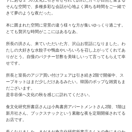
そんな空間で、多種多彩な会話が心地よく満ちる時間をご一緒で
きて夢のような夜だった。
本に囲まれた空間に背景の違う様々な方が集いゆっくり過ごす。
とても贅沢な時間がここにはあるなあ、
所長の洪さん、来ていただいた方、沢山お世話になりました。わ
たしの大好きな水餃子や鴨血やいろいろを召し上がってくれてあ
りがとう。自慢のパクチー甘酢を美味しいって言ってもらえて幸
せです。
所長と室長のアジア買い付けフェアは引き続き2階で開催中、ス
ープキットはまだ少しだけあるみたい。韓国のポップな雑貨もま
だございます。
是非谷保へ文化の秋を感じに訪れてください。
食文化研究所書店さんは
小鳥書房アパートメント
さん2階、1階は
新月社さん、ブックスナックという素敵な夜を定期開催されてる
お店です。
長くなりました。まだまだ食文化研究所書店さんとの食にまつわ