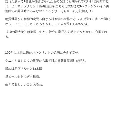
訪れた展示で1番魂が揺さぶられたものを誰にも聞かれてないけど紹介する
ね。ヒルマアフクリント展再訪記録(こちらは大好きなNYグッゲンハイム美
術館での開催時にみんなのこころがひっくり返ったと記憶あり）
物質世界から精神的次元へ向かう神智学の世界にどっぷり浸れる凄い空間だ
から、いろいろくさくさもやもやしてる人が見たらいいなあ、
《10の最大物》は楽園でした。社会に窮屈さを感じる今だから、心掴まれ
る。
100年以上前に描かれたクリントの絵画に会えて幸せ。
クニオとヨシロウの建築から出て眺める朝日新聞社が好き。
締めは新宿ベルクと仙太郎
昼ビールもおはぎも最高。
生きてるといいことあるね。