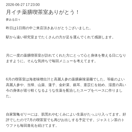
2026-06-27 17:23:00
月イチ薬膳喫茶室ありがとう！
夢みる日々
昨日は1日雨の中ご来店頂きありがとうございました。
駅から遠い研究室までたくさんの方が足を運んでくれて感謝します。
月に一度の薬膳喫茶室が訪れてくれた方にとって心と身体を整える日になり
ますように。そんな気持ちで毎回メニューを考えてます。
6月の喫茶室は海老味噌出汁と高麗人参の薬膳麻辣湯麺でした。等級のよい
高麗人参や、当帰、山薬、蓮子、金針菜、銀耳、薏苡仁を始め、湿度の高い
今の身体が巡り軽くなるような生薬を配合したスープをベースに作りまし
た。
自家製亀ゼリーには、肌荒れやむくみによい生薬がたっぷり入ってます。好
評でしたので7月の喫茶室でも再びお出しする予定です。ジャスミン茶のト
ウファも毎回進化を続けてます。