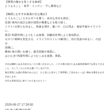
【脾胃の働きを良くする食材】
とうもろこし・長芋・インゲン・干し椎茸など
【梅雨におすすめ食薬の主な働き】
とうもろこし/ エネルギーを養う。余分な水分を排出。
豆苗/ 体内の余計な熱や湿気や毒素などを取り除く。
トマト/ 火照りを冷まし、乾燥を潤す。夏バテ、口の渇き、食欲不振やイライラ
に。
黒豆/ 利尿作用によりむくみ改善。抗酸化作用により老化防止。
セロリ/ 精神を安定させ、イライラやストレス解消に。目の充血やめまい、のぼ
せ、
頭痛に。
豚肉/ 体の潤いを補う。疲労回復や美肌に。
はとむぎ/ 利尿作用によりむくみを改善。美肌。
今日は隣町にある大好きなパスタ屋へ行きました。パスタ屋の並びにある猿田彦珈琲でお茶もできま
した。そしてこちらの文を書いているのです。
毎日湿気にお疲れ気味のみんなに、ひと息ふた息そして深呼吸して自分をいっぱい褒める養生をおす
すめします。
今日も室長日記に来てくれてありがとう！
2026-06-27 17:28:00