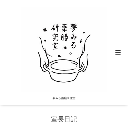
夢みる薬膳研究室
室長日記