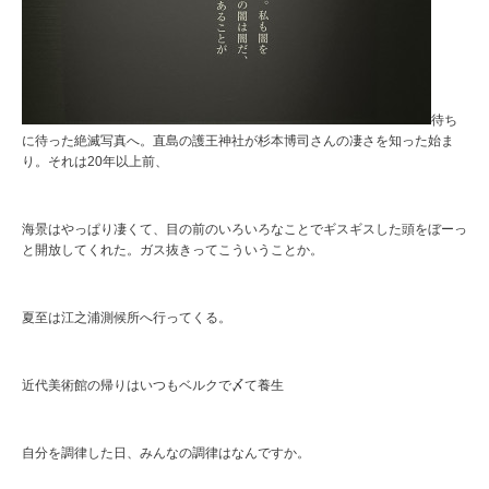
待ち
に待った絶滅写真へ。直島の護王神社が杉本博司さんの凄さを知った始ま
り。それは20年以上前、
海景はやっぱり凄くて、目の前のいろいろなことでギスギスした頭をぼーっ
と開放してくれた。ガス抜きってこういうことか。
夏至は江之浦測候所へ行ってくる。
近代美術館の帰りはいつもベルクで〆て養生
自分を調律した日、みんなの調律はなんですか。