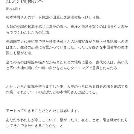
江之浦測候所へ
夢みる日々
杉本博司さんのアート施設小田原江之浦測候所へひとり旅。
人類の意識の起源を感じに夏至の海へ。東洋と西洋を繋ぐのは海景や太古か
らつづくわたしたちの記憶、
先週国立近代美術館で見た杉本博司さんの絶滅写真が予感させる絶滅への道
はまた、生命の起源にも繋がっていました。わたしが好きな中国哲学の整体
観にも繋がる道。
全てのものは螺旋を描きながらまたもとの場所に還る、古代の人は、高い天
と広い大地の間に立つ弱い自分をどんなタイミングで意識したんだろ。
わたしたちが意識を持ちまずした事、天空のうちにある自身の場を確認する
作業、それがアートの起源だと杉本博司さんは記してる。
アートって生きることだとわたしは思います。
あなたやわたしが今ここにいて、繋がったり、在る、とか、引き継がれたり
してそこでまた生きることかな、と