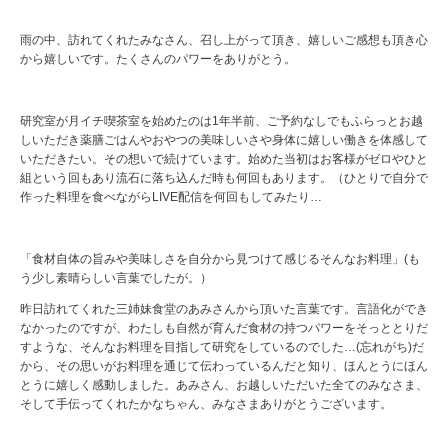
雨の中、訪れてくれたみなさん、召し上がって頂き、嬉しいご感想も頂き心
から嬉しいです。たくさんのパワーをありがとう。
研究室が月イチ喫茶室を始めたのは1年半前、ご予約なしでもふらっとお越
しいただき薬膳ごはんやおやつの美味しいさや身体に嬉しい働きを体感して
いただきたい。その想いで続けています。始めた当初はお客様がゼロやひと
組という回もあり流石に落ち込んだ時も何回もあります。（ひとりで自分で
作った料理を食べながらLIVE配信を何回もしてみたり…
「食材自体の旨みや美味しさを自分から見つけて感じるそんなお料理」(も
う少し素晴らしい言葉でしたが。）
昨日訪れてくれた三姉妹食堂のあみさんから頂いた言葉です。言語化ができ
なかったのですが、わたしも自然が育んだ食材の持つパワーをそっととりだ
すような、そんなお料理を目指して研究をしているのでした…(忘れがち)だ
から、その思いがお料理を通じて伝わっているんだと知り、ほんとうにほん
とうに嬉しく感動しました。あみさん、お越しいただいた全てのみなさま、
そして手伝ってくれたかなちゃん、みなさまありがとうございます。