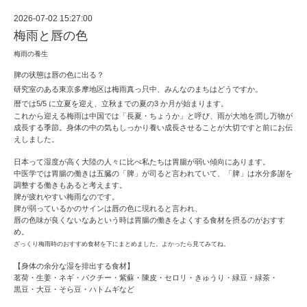
2026-07-02 15:27:00
梅雨と唇の色
梅雨の養生
脾の状態は唇の色に出る？
研究室のある東京多摩地区は梅雨真っ只中、みんなのまちはどうですか。
暦では5/5 に立夏を迎え、立秋までの夏の3 か月が始まります。
これから迎える梅雨は中国では「長夏・ちょうか」と呼び、
雨が大地を潤し万物が
成長する季節。身体の中の気もしっかり養い成長させること
が大切ですと前にお伝
えしました。
日本って湿度が高く大陸の人々に比べ私たちは胃腸が弱い傾向にあります。
中医学では胃腸の働きは五臓の「脾」が司ると言われていて、「脾」は水分多謝を
調整する働きもあると考えます。
脾が疲れやすい梅雨なのです。
脾が弱っているかのサイン
は唇の色に現れると言われ、
唇の色味が良くないなあという時は胃腸の働きをよくする食材を摂るのがおすす
め。
ざっくり梅雨時のおすすめ食材を下にまとめました。よかったら見てみてね。
【身体の余分な湿を排出する食材】
茗荷・生姜・ネギ・パクチー・紫蘇・陳皮・セロリ・きゅうり・緑豆・緑茶・
黒豆・大豆・そら豆・ハトムギなど