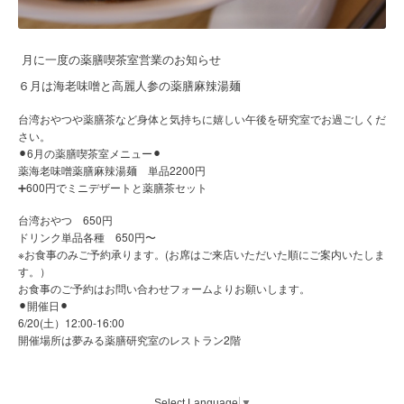
月に一度の薬膳喫茶室営業のお知らせ
６月は海老味噌と高麗人参の薬膳麻辣湯麺
台湾おやつや薬膳茶など身体と気持ちに嬉しい午後を研究室でお過ごしくだ
さい。
⚫︎6月の薬膳喫茶室メニュー⚫︎
薬海老味噌薬膳麻辣湯麺 単品2200円
➕600円でミニデザートと薬膳茶セット
台湾おやつ 650円
ドリンク単品各種 650円〜
※お食事のみご予約承ります。(お席はご来店いただいた順にご案内いたしま
す。）
お食事のご予約はお問い合わせフォームよりお願いします。
⚫︎開催日⚫︎
6/20(
12:00-16:00
土）
開催場所は夢みる薬膳研究室のレストラン2階
Select Language
▼