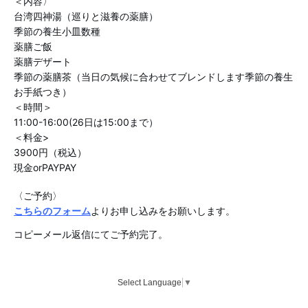
＜内容〉
台湾四神湯（巡りと滋養の薬膳）
季節の養生小皿数種
薬膳ご飯
薬膳デザート
季節の薬膳茶（当日の気候に合わせてブレンドします季節の養生
お手紙つき）
＜時間＞
11:00-16:00(26日は15:00まで）
＜料金>
3900円（税込）
現金orPAYPAY
〈ご予約〉
こちらのフォーム
よりお申し込みをお願いします。
コピーメール返信にてご予約完了。
Select Language
▼