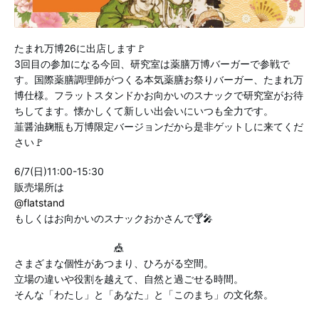
たまれ万博26に出店します🚩
3回目の参加になる今回、研究室は薬膳万博バーガーで参戦で
す。国際薬膳調理師がつくる本気薬膳お祭りバーガー、たまれ万
博仕様。フラットスタンドかお向かいのスナックで研究室がお待
ちしてます。懐かしくて新しい出会いにいつも全力です。
韮醤油麹瓶も万博限定バージョンだから是非ゲットしに来てくだ
さい🚩
6/7(日)11:00-15:30
販売場所は
@flatstand
もしくはお向かいのスナックおかさんで🍸🎤
🎪
さまざまな個性があつまり、ひろがる空間。
立場の違いや役割を越えて、自然と過ごせる時間。
そんな「わたし」と「あなた」と「このまち」の文化祭。