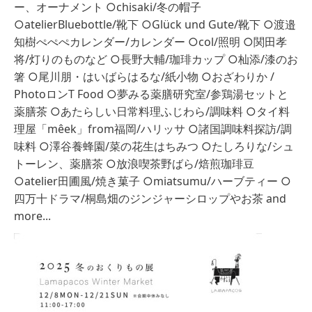
ー、オーナメント ○chisaki/冬の帽子 
○atelierBluebottle/靴下 ○Glück und Gute/靴下 ○渡邉
知樹ぺぺぺカレンダー/カレンダー ○col/照明 ○関田孝
将/灯りのものなど ○長野大輔/珈琲カップ ○杣添/漆のお
箸 ○尾川朋・はいばらはるな/紙小物 ○おざわりか / 
PhotoロンT Food ○夢みる薬膳研究室/参鶏湯セットと
薬膳茶 ○あたらしい日常料理ふじわら/調味料 ○タイ料
理屋「mêek」from福岡/ハリッサ ○諸国調味料探訪/調
味料 ○澤谷養蜂園/菜の花生はちみつ ○たしろりな/シュ
トーレン、薬膳茶 ○放浪喫茶野ばら/焙煎珈琲豆 
○atelier田圃風/焼き菓子 ○miatsumu/ハーブティー ○
四万十ドラマ/桐島畑のジンジャーシロップやお茶 and 
more...