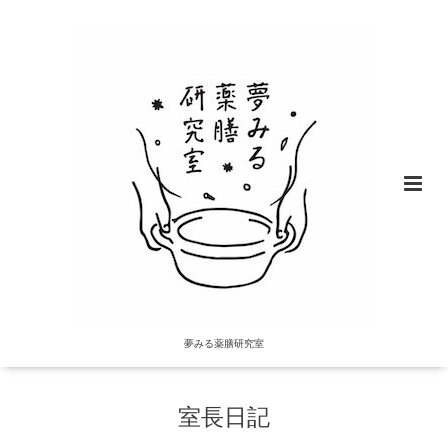
夢みる薬膳研究室
室長日記