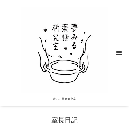
夢みる薬膳研究室
室長日記