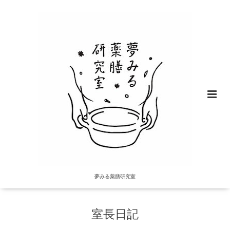
夢みる薬膳研究室
室長日記