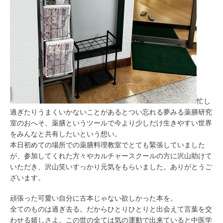
忙し
過ぎたりうまくいかないことがあるとつい忘れる夢みる薬膳研究
室のおへそ、薬膳というツールで今より少しだけ生きやすい世界
をみんなと共有したいという想い。
本日初めての場所での薬膳料理教室でとても緊張していました
が、参加してくれた方々やカルチャースクールの方に沢山助けて
いただき、沢山笑いすっかり元気をもらいました。ありがとうご
ざいます。
頑張った可愛い自分に古本じゃない欲しかった本を。
全てのものは過ぎ去る。だからひとりひとりと出会えて言葉を交
わせる嬉しさよ。この世の全ては気の運動で出来ていると中医学