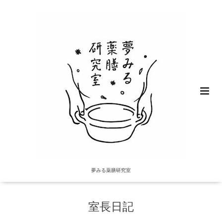
夢みる薬膳研究室
室長日記