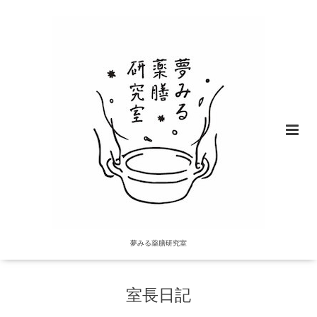
夢みる薬膳研究室
室長日記