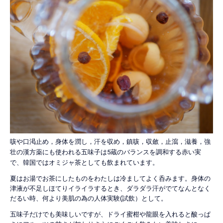
咳や口渇止め，身体を潤し，汗を収め，鎮咳，収斂，止瀉，滋養，強
壮の漢方薬にも使われる五味子は5蔵のバランスを調和する赤い実
で、韓国ではオミジャ茶としても飲まれています。
夏はお湯でお茶にしたものをわたしは冷ましてよく呑みます。身体の
津液が不足しほてりイライラするとき、ダラダラ汗がでてなんとなく
だるい時、何より美肌の為の人体実験(試飲）として。
五味子だけでも美味しいですが、ドライ蜜柑や龍眼を入れると酸っぱ