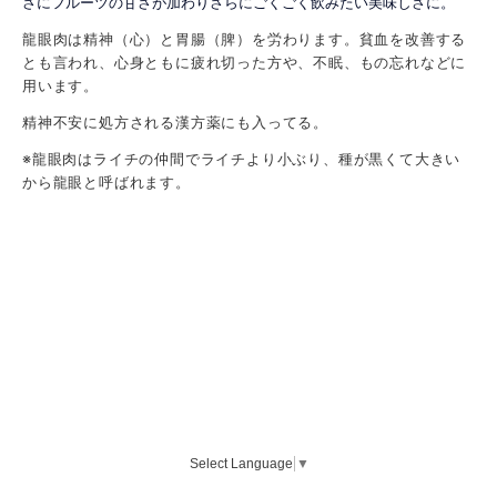
さにフルーツの甘さが加わりさらにごくごく飲みたい美味しさに。
龍眼肉は精神（心）と胃腸（脾）を労わります。
貧血を改善する
とも言われ、心身ともに疲れ切った方や、不眠、もの忘れなどに
用います。
精神不安に処方される漢方薬にも入ってる。
※龍眼肉はライチの仲間でライチより小ぶり、種が黒くて大きい
から龍眼と呼ばれます。
Select Language
▼