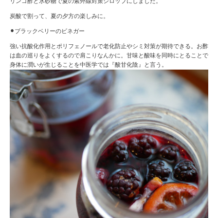
リンゴ酢と氷砂糖で夏の紫外線対策シロップにしました。
炭酸で割って、夏の夕方の楽しみに。
⚫︎ブラックベリーのビネガー
強い抗酸化作用とポリフェノールで老化防止やシミ対策が期待できる。お酢
は血の巡りをよくするので肩こりなんかに。甘味と酸味を同時にとることで
身体に潤いが生じることを中医学では『酸甘化陰』と言う。