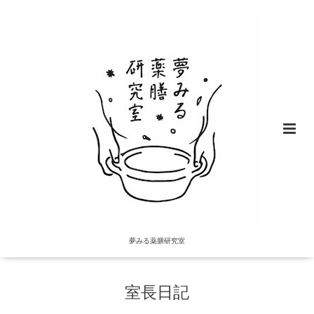
夢みる薬膳研究室
室長日記