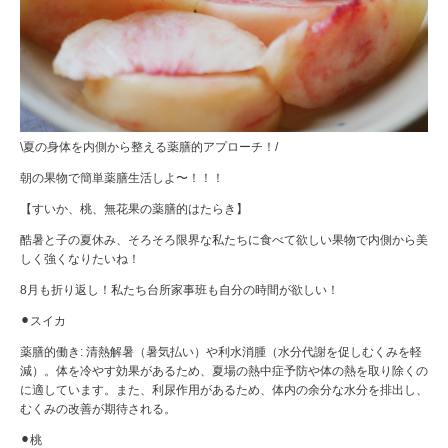
\夏の身体を内側から整える薬膳的アプローチ！/
朝の果物で簡単薬膳生活しよ〜！！！
【すいか、桃、無花果の薬膳的はたらき】
酷暑と子の夏休み、そろそろ限界な私たちに食べて欲しい果物で内側から美
しく強くなりたいね！
8月も折り返し！私たち台所家事班も自分の時間が欲しい！
⚫︎スイカ
薬膳的働き: 清熱解暑（暑気払い）や利水消腫（水分代謝を促しむくみを軽
減）。体を冷やす効果があるため、夏場の熱中症予防や体の熱を取り除くの
に適しています。また、利尿作用があるため、体内の余分な水分を排出し、
むくみの改善が期待される。
⚫︎桃