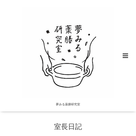
夢みる薬膳研究室
室長日記