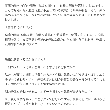
薬膳的働き: 補血や潤燥（乾燥を潤す）。血液の循環を促進し、特に女性に
とって月経不順や血虚（血が不足している状態）に効果がある。また、体を
温める作用があり、冷え性の改善に役立つ。肌の乾燥を防ぎ、美肌効果も期
待される。
⚫︎無花果（イチジク）
薬膳的働き: 健脾益胃（脾胃を強化）や潤腸通便（便通を良くする）。消化
機能を助け、食欲不振や便秘の改善に効果的。肺を潤す作用もあり、乾燥し
た喉や咳の緩和に役立つ。
果物は朝食べるのがおすすめ？
『朝のフルーツは金』と言われますがそれは何故か？
私たちが寝ている間に消費されるぶどう糖、果物のぶどう糖はすばやくエネ
ルギーに変わりやすく、果物の水分は朝の身体に必要な水分を補ってくれま
す。元気や美の元ビタミンや食物繊維も沢山。
朝の身体を始動させるエネルギーを摂るなら果物が最適な理由です。
昼、夜も果物を食べることがダメではないですが、夜寝る前に沢山食べると
摂取したブドウ糖が脂肪になりやすいとも言われます。