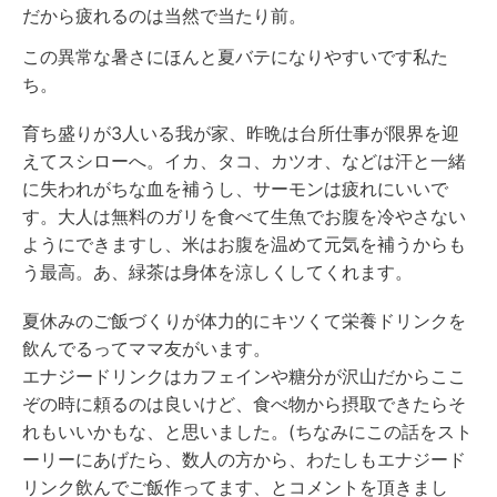
だから疲れるのは当然で当たり前。
こ
の異常な暑さにほんと夏バテになりやすいです私た
ち。
育ち盛りが3人いる我が家、昨晩は台所仕事が限界を迎
えてスシローへ。イカ、タコ、カツオ、などは汗と一緒
に失われがちな血を補うし、サーモンは疲れにいいで
す。大人は無料のガリを食べて生魚でお腹を冷やさない
ようにできますし、米はお腹を温めて元気を補うからも
う最高。あ、緑茶は身体を涼しくしてくれます。
夏休みのご飯づくりが体力的にキツくて栄養ドリンクを
飲んでるってママ友がいます。
エナジードリンクはカフェインや糖分が沢山だからここ
ぞの時に頼るのは良いけど、食べ物から摂取できたらそ
れもいいかもな、と思いました。(ちなみにこの話をスト
ーリーにあげたら、数人の方から、わたしもエナジード
リンク飲んでご飯作ってます、とコメントを頂きまし