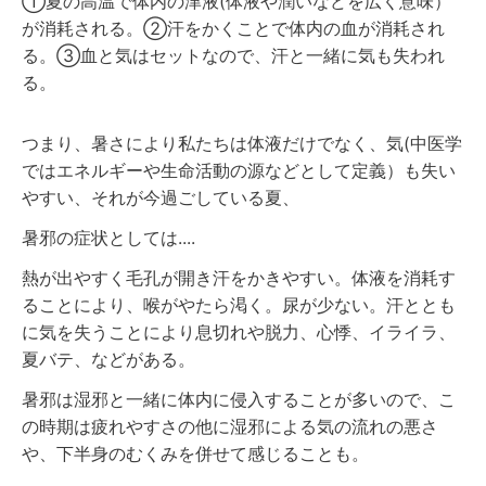
①夏の高温で体内の津液(体液や潤いなどを広く意味）
が消耗される。②汗をかくことで体内の血が消耗され
る。③血と気はセットなので、汗と一緒に気も失われ
る。
つまり、暑さにより私たちは体液だけでなく、気(中医学
ではエネルギーや生命活動の源などとして定義）も失い
やすい、それが今過ごしている夏、
暑邪の症状としては....
熱が出やすく毛孔が開き汗をかきやすい。体液を消耗す
ることにより、喉がやたら渇く。尿が少ない。汗ととも
に気を失うことにより息切れや脱力、心悸、イライラ、
夏バテ、などがある。
暑邪は湿邪と一緒に体内に侵入することが多いので、こ
の時期は疲れやすさの他に湿邪による気の流れの悪さ
や、下半身のむくみを併せて感じることも。