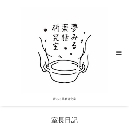
夢みる薬膳研究室
室長日記