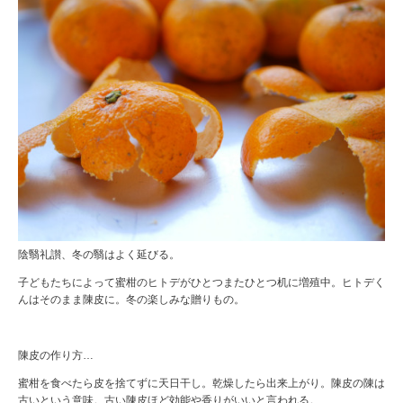
陰翳礼讃、冬の翳はよく延びる。
子どもたちによって蜜柑のヒトデがひとつまたひとつ机に増殖中。ヒトデく
んはそのまま陳皮に。冬の楽しみな贈りもの。
陳皮の作り方…
蜜柑を食べたら皮を捨てずに天日干し。乾燥したら出来上がり。陳皮の陳は
古いという意味。古い陳皮ほど効能や香りがいいと言われる。