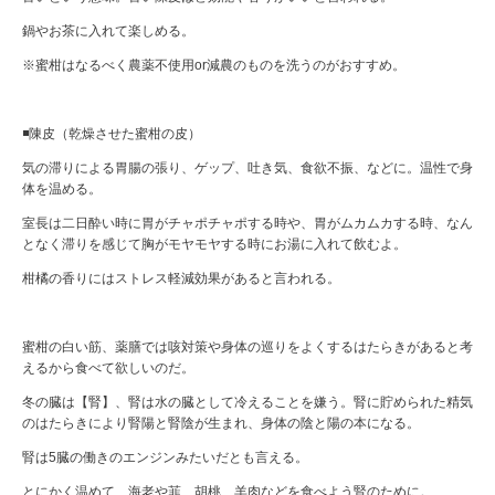
鍋やお茶に入れて楽しめる。
※蜜柑はなるべく農薬不使用or減農のものを洗うのがおすすめ。
◾️陳皮（乾燥させた蜜柑の皮）
気の滞りによる胃腸の張り、ゲップ、吐き気、食欲不振、などに。温性で身
体を温める。
室長は二日酔い時に胃がチャポチャポする時や、胃がムカムカする時、なん
となく滞りを感じて胸がモヤモヤする時にお湯に入れて飲むよ。
柑橘の香りにはストレス軽減効果があると言われる。
蜜柑の白い筋、薬膳では咳対策や身体の巡りをよくするはたらきがあると考
えるから食べて欲しいのだ。
冬の臓は【腎】、腎は水の臓として冷えることを嫌う。腎に貯められた精気
のはたらきにより腎陽と腎陰が生まれ、身体の陰と陽の本になる。
腎は5臓の働きのエンジンみたいだとも言える。
とにかく温めて、海老や韮、胡桃、羊肉などを食べよう腎のために。