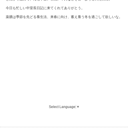
今日も忙しい中室長日記に来てくれてありがとう。
薬膳は季節を先どる養生法、来春に向け、蓄え養う冬を過ごして欲しいな。
Select Language
▼