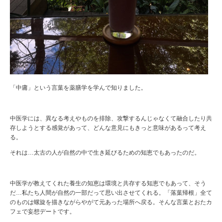
「中庸」という言葉を薬膳学を学んで知りました。
中医学には、異なる考えやものを排除、攻撃するんじゃなくて融合したり共
存しようとする感覚があって、どんな意見にもきっと意味があるって考え
る。
それは…太古の人が自然の中で生き延びるための知恵でもあったのだ。
中医学が教えてくれた養生の知恵は環境と共存する知恵でもあって、そう
だ…私たち人間が自然の一部だって思い出させてくれる。「落葉帰根」全て
のものは螺旋を描きながらやがて元あった場所へ戻る。そんな言葉とおたカ
フェで妄想デートです。