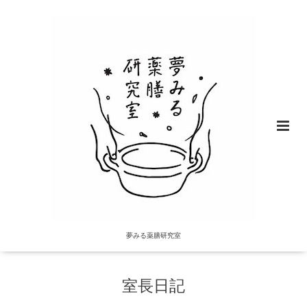
夢みる薬膳研究室
室長日記