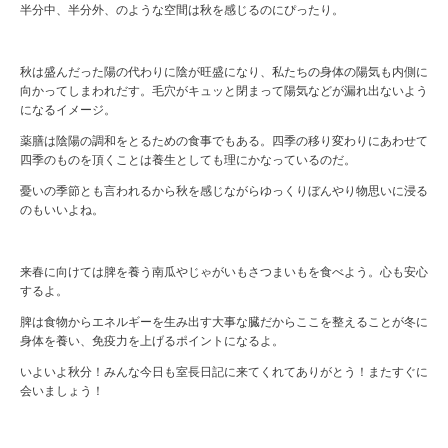
半分中、半分外、のような空間は秋を感じるのにぴったり。
秋は盛んだった陽の代わりに陰が旺盛になり、私たちの身体の陽気も内側に
向かってしまわれだす。毛穴がキュッと閉まって陽気などが漏れ出ないよう
になるイメージ。
薬膳は陰陽の調和をとるための食事でもある。四季の移り変わりにあわせて
四季のものを頂くことは養生としても理にかなっているのだ。
憂いの季節とも言われるから秋を感じながらゆっくりぼんやり物思いに浸る
のもいいよね。
来春に向けては脾を養う南瓜やじゃがいもさつまいもを食べよう。心も安心
するよ。
脾は食物からエネルギーを生み出す大事な臓だからここを整えることが冬に
身体を養い、免疫力を上げるポイントになるよ。
いよいよ秋分！みんな今日も室長日記に来てくれてありがとう！またすぐに
会いましょう！