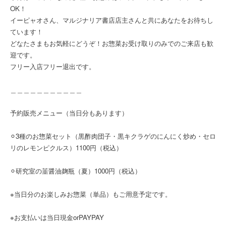
OK！
イーピャオさん、マルジナリア書店店主さんと共にあなたをお待ちし
ています！
どなたさまもお気軽にどうぞ！お惣菜お受け取りのみでのご来店も歓
迎です。
フリー入店フリー退出です。
＿＿＿＿＿＿＿＿＿＿＿
予約販売メニュー（当日分もあります）
⚪︎3種のお惣菜セット（黒酢肉団子・黒キクラゲのにんにく炒め・セロ
リのレモンピクルス）1100円（税込）
⚪︎研究室の韮醤油麹瓶（夏）1000円（税込）
※当日分のお楽しみお惣菜（単品）もご用意予定です。
※お支払いは当日現金orPAYPAY