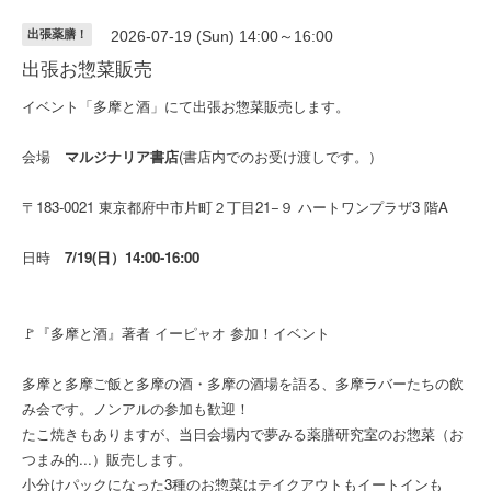
出張薬膳！
2026-07-19 (Sun) 14:00～16:00
出張お惣菜販売
イベント「多摩と酒」にて出張お惣菜販売します。
会場
マルジナリア書店
(書店内でのお受け渡しです。）
〒183-0021 東京都府中市片町２丁目21−９ ハートワンプラザ3 階A
日時
7/19(日）14:00-16:00
🚩『多摩と酒』著者 イーピャオ 参加！イベント
多摩と多摩ご飯と多摩の酒・多摩の酒場を語る、多摩ラバーたちの飲
み会です。ノンアルの参加も歓迎！
たこ焼きもありますが、当日会場内で夢みる薬膳研究室のお惣菜（お
つまみ的...）販売します。
小分けパックになった3種のお惣菜はテイクアウトもイートインも