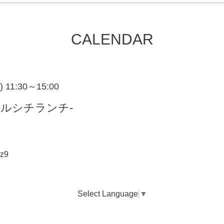
CALENDAR
i) 11:30～15:00
ルシチランチ-
yz9
Select Language
▼